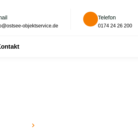
ail
Telefon
fo@ostsee-objektservice.de
0174 24 26 200
ontakt
Zaunmontage
Home
Zaunmontage